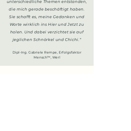
unterschiedliche Themen entstanden,
die mich gerade beschäftigt haben.
Sie schafft es, meine Gedanken und
Worte wirklich ins Hier und Jetzt zu
holen. Und dabei verzichtet sie auf
jeglichen Schnörkel und Chichi.
“
Dipl-Ing. Gabriele Rempe, Erfolgsfaktor
Mensch™, Werl
Kontakt
+49 (0)201 - 26 97 280
+49 (0)170 - 34 33 054
kontakt@christine-kostrzewa.de